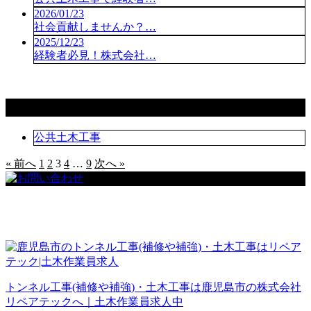
2026/01/23
社会貢献しませんか？…
2025/12/23
経験者必見！株式会社…
コラムカテゴリ
公共土木工事
« 前へ
1
2
3
4
…
9
次へ »
トンネル工事(補修や補強)・土木工事は鹿児島市の株式会社
リペアテックへ｜土木作業員求人中