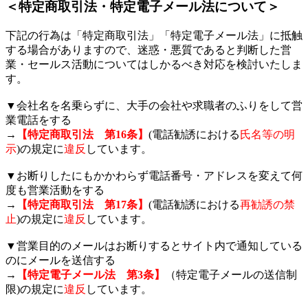
＜特定商取引法・特定電子メール法について＞
下記の行為は「特定商取引法」「特定電子メール法」に抵触
する場合がありますので、迷惑・悪質であると判断した営
業・セールス活動についてはしかるべき対応を検討いたしま
す。
▼会社名を名乗らずに、大手の会社や求職者のふりをして営
業電話をする
→
【特定商取引法 第16条】
(電話勧誘における
氏名等の明
示
)の規定に
違反
しています。
▼お断りしたにもかかわらず電話番号・アドレスを変えて何
度も営業活動をする
→
【特定商取引法 第17条】
(電話勧誘における
再勧誘の禁
止
)の規定に
違反
しています。
▼営業目的のメールはお断りするとサイト内で通知している
のにメールを送信する
→
【特定電子メール法 第3条】
（特定電子メールの送信制
限)の規定に
違反
しています。