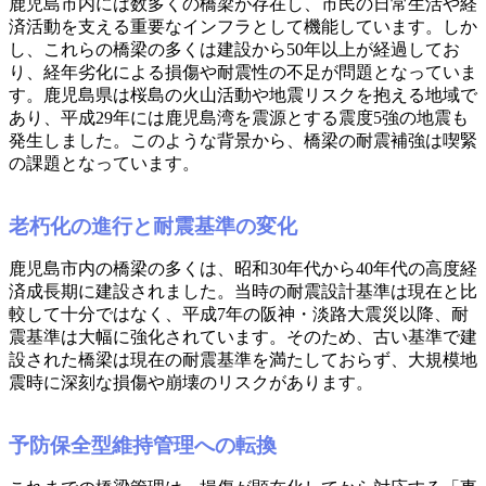
鹿児島市内には数多くの橋梁が存在し、市民の日常生活や経
済活動を支える重要なインフラとして機能しています。しか
し、これらの橋梁の多くは建設から50年以上が経過してお
り、経年劣化による損傷や耐震性の不足が問題となっていま
す。鹿児島県は桜島の火山活動や地震リスクを抱える地域で
あり、平成29年には鹿児島湾を震源とする震度5強の地震も
発生しました。このような背景から、橋梁の耐震補強は喫緊
の課題となっています。
老朽化の進行と耐震基準の変化
鹿児島市内の橋梁の多くは、昭和30年代から40年代の高度経
済成長期に建設されました。当時の耐震設計基準は現在と比
較して十分ではなく、平成7年の阪神・淡路大震災以降、耐
震基準は大幅に強化されています。そのため、古い基準で建
設された橋梁は現在の耐震基準を満たしておらず、大規模地
震時に深刻な損傷や崩壊のリスクがあります。
予防保全型維持管理への転換