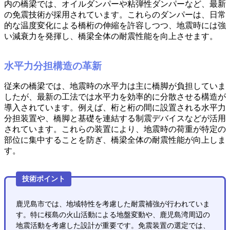
内の橋梁では、オイルダンパーや粘弾性ダンパーなど、最新
の免震技術が採用されています。これらのダンパーは、日常
的な温度変化による橋桁の伸縮を許容しつつ、地震時には強
い減衰力を発揮し、橋梁全体の耐震性能を向上させます。
水平力分担構造の革新
従来の橋梁では、地震時の水平力は主に橋脚が負担していま
したが、最新の工法では水平力を効率的に分散させる構造が
導入されています。例えば、桁と桁の間に設置される水平力
分担装置や、橋脚と基礎を連結する制震デバイスなどが活用
されています。これらの装置により、地震時の荷重が特定の
部位に集中することを防ぎ、橋梁全体の耐震性能が向上しま
す。
技術ポイント
鹿児島市では、地域特性を考慮した耐震補強が行われていま
す。特に桜島の火山活動による地盤変動や、鹿児島湾周辺の
地震活動を考慮した設計が重要です。免震装置の選定では、