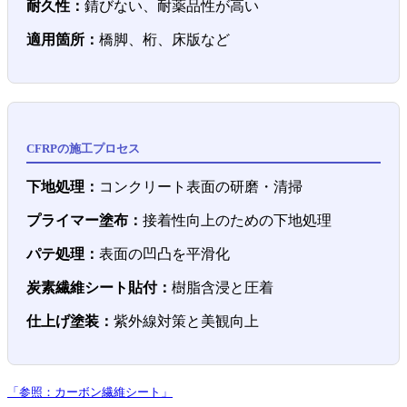
耐久性：
錆びない、耐薬品性が高い
適用箇所：
橋脚、桁、床版など
CFRPの施工プロセス
下地処理：
コンクリート表面の研磨・清掃
プライマー塗布：
接着性向上のための下地処理
パテ処理：
表面の凹凸を平滑化
炭素繊維シート貼付：
樹脂含浸と圧着
仕上げ塗装：
紫外線対策と美観向上
「参照：カーボン繊維シート」