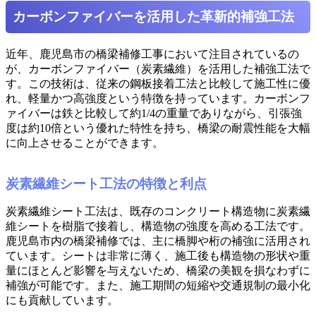
カーボンファイバーを活用した革新的補強工法
近年、鹿児島市の橋梁補修工事において注目されているの
が、カーボンファイバー（炭素繊維）を活用した補強工法で
す。この技術は、従来の鋼板接着工法と比較して施工性に優
れ、軽量かつ高強度という特徴を持っています。カーボンフ
ァイバーは鉄と比較して約1/4の重量でありながら、引張強
度は約10倍という優れた特性を持ち、橋梁の耐震性能を大幅
に向上させることができます。
炭素繊維シート工法の特徴と利点
炭素繊維シート工法は、既存のコンクリート構造物に炭素繊
維シートを樹脂で接着し、構造物の強度を高める工法です。
鹿児島市内の橋梁補修では、主に橋脚や桁の補強に活用され
ています。シートは非常に薄く、施工後も構造物の形状や重
量にほとんど影響を与えないため、橋梁の美観を損なわずに
補強が可能です。また、施工期間の短縮や交通規制の最小化
にも貢献しています。