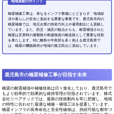
地域貢献のポイント
橋梁補修工事は、単なるインフラ整備にとどまらず、地域経
済や暮らしの安全に直結する重要な事業です。鹿児島市内の
橋梁補修では、地元企業の技術力向上や雇用創出にも貢献し
ています。また、防災・減災の観点からも、耐震補強された
橋梁は災害時の避難路や救援物資の輸送路として重要な役割
を果たします。特に離島や半島部を多く抱える鹿児島県で
は、橋梁の機能維持が地域の孤立防止に直結しています。
鹿児島市の橋梁補修工事が目指す未来
橋梁の耐震補強や補修技術は日々進化しており、鹿児島市で
もより効率的で効果的な維持管理が目指されています。株式
会社リペアテックでは、最新の技術動向を常に把握し、地域
の特性に合わせた最適な補修・補強工法を提案しています。
橋梁インフラの長寿命化と安全性確保は、持続可能な都市づ