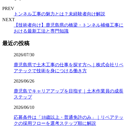
PREV
トンネル工事の魅力とは？未経験者向け解説
NEXT
【技術者向け】鹿児島県の橋梁・トンネル補修工事に
おける最新工法と専門知識
最近の投稿
2026/07/30
鹿児島県で土木工事の仕事を探す方へ｜株式会社リペ
アテックで技術を身につける働き方
2026/06/26
鹿児島でキャリアアップを目指す｜土木作業員の成長
ステップ
2026/06/10
応募条件は「18歳以上・普通免許のみ」｜リペアテッ
クの採用フローを選考ステップ順に解説