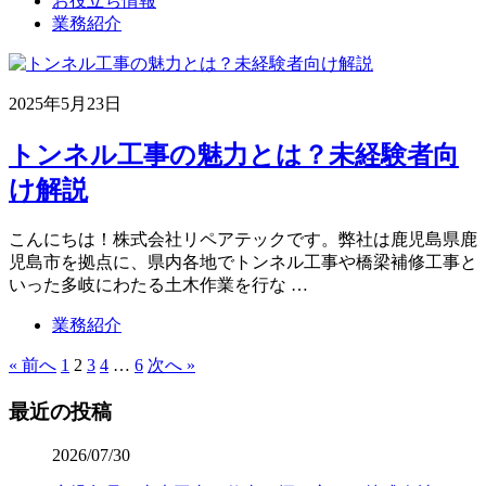
お役立ち情報
業務紹介
2025年5月23日
トンネル工事の魅力とは？未経験者向
け解説
こんにちは！株式会社リペアテックです。弊社は鹿児島県鹿
児島市を拠点に、県内各地でトンネル工事や橋梁補修工事と
いった多岐にわたる土木作業を行な …
業務紹介
« 前へ
1
2
3
4
…
6
次へ »
最近の投稿
2026/07/30