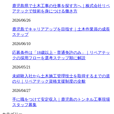
鹿児島県で土木工事の仕事を探す方へ｜株式会社リペ
アテックで技術を身につける働き方
2026/06/26
鹿児島でキャリアアップを目指す｜土木作業員の成長
ステップ
2026/06/10
応募条件は「18歳以上・普通免許のみ」｜リペアテッ
クの採用フローを選考ステップ順に解説
2026/05/21
未経験入社から土木施工管理技士を取得するまでの道
のり｜リペアテック資格支援制度の全貌
2026/04/27
手に職をつけて安定収入｜鹿児島のトンネル工事現場
スタッフ募集